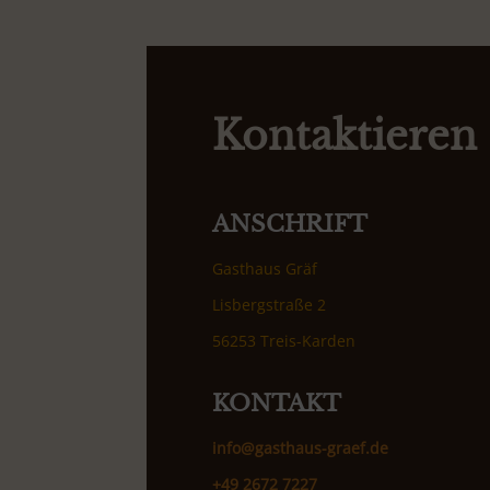
Kontaktieren 
ANSCHRIFT
Gasthaus Gräf
Lisbergstraße 2
56253 Treis-Karden
KONTAKT
info@gasthaus-graef.de
+49 2672 7227