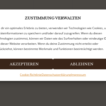
0
0
0
2
3
4
ZUSTIMMUNG VERWALTEN
n,
eranstaltungen,
Veranstaltungen,
Veranstalt
dir ein optimales Erlebnis zu bieten, verwenden wir Technologien wie Cookies, 
äteinformationen zu speichern und/oder darauf zuzugreifen. Wenn du diesen
hnologien zustimmst, können wir Daten wie das Surfverhalten oder eindeutige I
 dieser Website verarbeiten. Wenn du deine Zustimmung nicht erteilst oder
ückziehst, können bestimmte Merkmale und Funktionen beeinträchtigt werden.
AKZEPTIEREN
ABLEHNEN
Cookie-Richtlinie
Datenschutzerklärung
Impressum