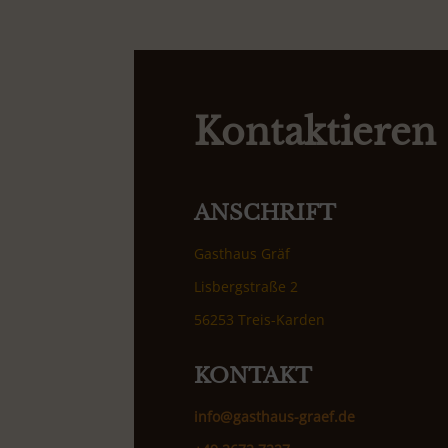
Kontaktieren 
ANSCHRIFT
Gasthaus Gräf
Lisbergstraße 2
56253 Treis-Karden
KONTAKT
info@gasthaus-graef.de