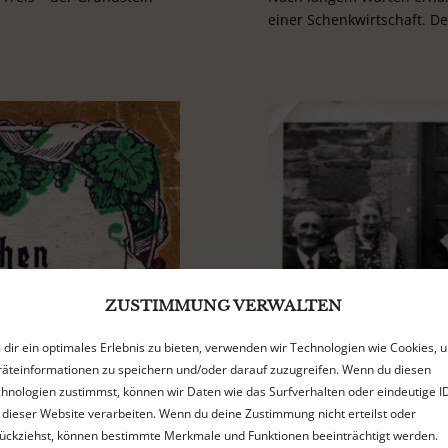
einer Schenkwirtschaft. Der 
ZUSTIMMUNG VERWALTEN
dir ein optimales Erlebnis zu bieten, verwenden wir Technologien wie Cookies, 
äteinformationen zu speichern und/oder darauf zuzugreifen. Wenn du diesen
hnologien zustimmst, können wir Daten wie das Surfverhalten oder eindeutige I
 dieser Website verarbeiten. Wenn du deine Zustimmung nicht erteilst oder
ückziehst, können bestimmte Merkmale und Funktionen beeinträchtigt werden.