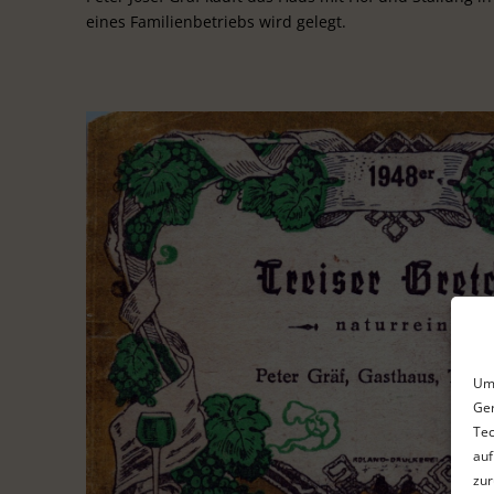
eines Familienbetriebs wird gelegt.
Um 
Ger
Tec
auf
zur