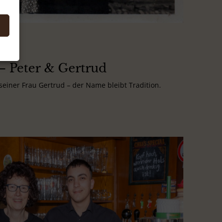
– Peter & Gertrud
einer Frau Gertrud – der Name bleibt Tradition.