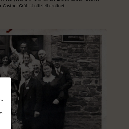
Gasthof Gräf ist offiziell eröffnet.
um
Ds