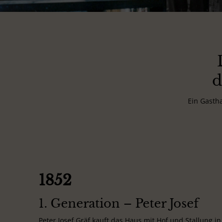
d
Ein Gasth
1852
1. Generation – Peter Josef
Peter Josef Gräf kauft das Haus mit Hof und Stallung in