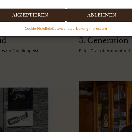
AKZEPTIEREN
ABLEHNEN
30er
Cookie-Richtlinie
Datenschutzerklärung
Impressum
ud
3. Generation 
es im Familiengeist
Peter Gräf übernimmt mit s