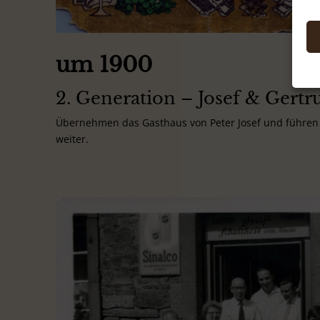
um 1900
2. Generation – Josef & Gertr
Übernehmen das Gasthaus von Peter Josef und führen 
weiter.