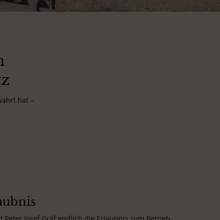
n
tz
ahrt hat –
aubnis
 Peter Josef Gräf endlich die Erlaubnis zum Betrieb