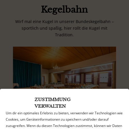
Kegelbahn
Wirf mal eine Kugel in unserer Bundeskegelbahn –
sportlich und spaßig, hier rollt die Kugel mit
Tradition.
ZUSTIMMUNG
VERWALTEN
Um dir ein optimales Erlebnis zu bieten, verwenden wir Technologien wie
Cookies, um Geräteinformationen zu speichern und/oder darauf
zuzugreifen. Wenn du diesen Technologien zustimmst, können wir Daten